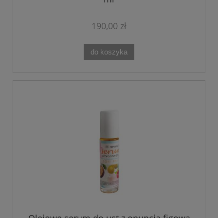
190,00 zł
do koszyka
Olejowe serum do ust z opuncją figową