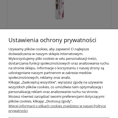
Aloesowy balsam do ust z jojobą
Ustawienia ochrony prywatności
Forever Aloe Lips 4,25 g
Używamy plików cookies, aby zapewnić Ci najlepsze
doświadczenia w naszym sklepie internetowym.
29,99 zł
Wykorzystujemy pliki cookies w celu personalizacji treści,
dostarczania funkcji społecznościowych oraz analizowania ruchu
na stronie sklepu. Informacje o korzystaniu z naszej strony są
do koszyka
udostępniane naszym partnerom w zakresie mediów
społecznościowych, reklamy oraz analiz.
Klikając „Zaakceptuj wszystkie”, wyrażasz zgodę na używanie
wszystkich plików cookies, co umożliwia nam optymalizację i
POMOC
personalizację reklam oraz analizowanie ruchu na stronie.
Możesz również zarządzać swoimi preferencjami dotyczącymi
plików cookies, klikając „Dostosuj zgody”.
INFORMACJE
Więcej informacji o plikach cookies znajdziesz w naszej Polityce
prywatności
ZAKUPY