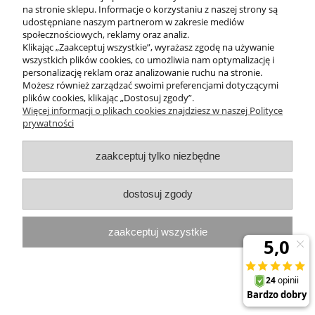
na stronie sklepu. Informacje o korzystaniu z naszej strony są
Na zmarszczki Olej z opuncji figowej 100%
udostępniane naszym partnerom w zakresie mediów
społecznościowych, reklamy oraz analiz.
naturalny 30 ml
Klikając „Zaakceptuj wszystkie”, wyrażasz zgodę na używanie
wszystkich plików cookies, co umożliwia nam optymalizację i
Dostępność:
dostępny w dużej ilości
personalizację reklam oraz analizowanie ruchu na stronie.
Wysyłka w:
24 godziny
Możesz również zarządzać swoimi preferencjami dotyczącymi
plików cookies, klikając „Dostosuj zgody”.
150,00 zł
Więcej informacji o plikach cookies znajdziesz w naszej Polityce
prywatności
do koszyka
zaakceptuj tylko niezbędne
dostosuj zgody
zaakceptuj wszystkie
promocja
Arkada's 08 OIL płyn do skóry + Arkada's