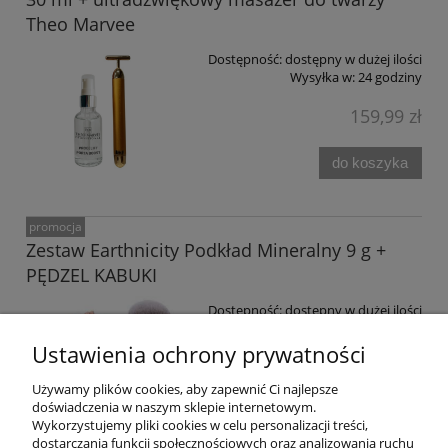
Theo Marvee
Dostępność:
dostępny w dużej ilości
Wysyłka w:
24 godziny
159,99 zł
do koszyka
promocja
Zestaw Earthnicity Podkład Mineralny 9 g +
PĘDZEL KABUKI
Dostępność:
dostępny w dużej ilości
Wysyłka w:
24 godziny
Ustawienia ochrony prywatności
154,99 zł
177,99 zł
Używamy plików cookies, aby zapewnić Ci najlepsze
doświadczenia w naszym sklepie internetowym.
do koszyka
Wykorzystujemy pliki cookies w celu personalizacji treści,
dostarczania funkcji społecznościowych oraz analizowania ruchu