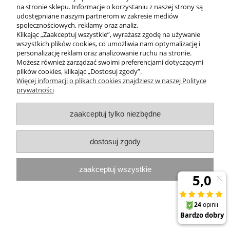
na stronie sklepu. Informacje o korzystaniu z naszej strony są
udostępniane naszym partnerom w zakresie mediów
MOJE KONTO
społecznościowych, reklamy oraz analiz.
Klikając „Zaakceptuj wszystkie”, wyrażasz zgodę na używanie
PROGRAMY PROMOCYJNE
wszystkich plików cookies, co umożliwia nam optymalizację i
personalizację reklam oraz analizowanie ruchu na stronie.
Możesz również zarządzać swoimi preferencjami dotyczącymi
InterPromo MARTA POPIELA-MOLEK NIP: 7341300379
plików cookies, klikając „Dostosuj zgody”.
Więcej informacji o plikach cookies znajdziesz w naszej Polityce
prywatności
pokaż pełną wersję strony
Sklep internetowy Shoper.pl
zaakceptuj tylko niezbędne
dostosuj zgody
zaakceptuj wszystkie