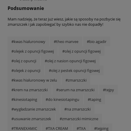
Podsumowanie
Mam nadzieję, że teraz już wiesz, jakie są sposoby na pozbycie się
zmarszczek i jak zapobiegać by szybko nas nie dopadły!
#kwas hialuronowy
#theo marvee
#bio agadir
#olejek z opuncji figowej
#olej z opuncji figowej
#olej z opuncji
#olej z nasion opuncji figowej
#olejek z opuncji
#olej z pestek opuncji figowej
#kwas hialuronowy w żelu
#zmarszczki
#krem na zmarszczki
#serum na zmarszczki
#tejpy
#kinesiotaping
#do kinesiotapingu
#taping
#wygładzanie zmarszczek
#na zmarszczki
#usuwanie zmarszczek
#zmarszczki mimiczne
#TRANEXAMIC
#TXA CREAM
#TXA
#tejping