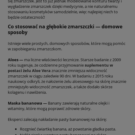
się zmarszczek. Jest to już jednak modelowanie konturu twarzy i
wygładzenie zmarszczek dzięki medycynie, a nie naturalnemu
stosowaniu kosmetyków samodzielnie, więc najlepiej niech to
będzie ostateczność!
Co stosować na głębokie zmarszczki — domowe
sposoby
Istnieje wiele prostych, domowych sposobów, które mogą pomóc
w zapobieganiu zmarszczkom.
Aloes —
ma liczne właściwości lecznicze. Starsze badanie z 2009
roku sugeruje, że codzienne przyjmowanie
suplementu w
postaci żelu Aloe Vera
znacznie zmniejsza widoczność
zmarszczek w ciągu zaledwie 90 dni. W badaniu z 2015 roku
naukowcy odkryli, że nałożenie żelu aloesowego na skórę znacznie
zmniejszyło widoczność zmarszczek, a także dodało skórze
kolagenu i nawilżenia.
Maska bananowa —
Banany zawierają naturalne olejki i
witaminy, które mogą poprawić zdrowie skóry.
Eksperci zalecają nakładanie pasty bananowej na skórę:
Rozgnieć ćwiartkę banana, aż powstanie gładka pasta.