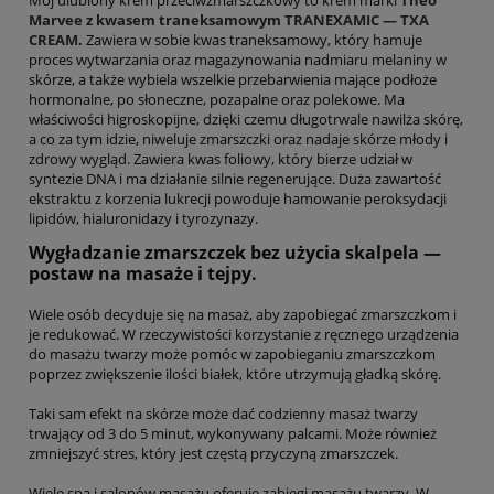
Mój ulubiony krem przeciwzmarszczkowy to krem marki
Theo
Marvee z kwasem traneksamowym TRANEXAMIC — TXA
CREAM.
Zawiera w sobie kwas traneksamowy, który hamuje
proces wytwarzania oraz magazynowania nadmiaru melaniny w
skórze, a także wybiela wszelkie przebarwienia mające podłoże
hormonalne, po słoneczne, pozapalne oraz polekowe. Ma
właściwości higroskopijne, dzięki czemu długotrwale nawilża skórę,
a co za tym idzie, niweluje zmarszczki oraz nadaje skórze młody i
zdrowy wygląd. Zawiera kwas foliowy, który bierze udział w
syntezie DNA i ma działanie silnie regenerujące. Duża zawartość
ekstraktu z korzenia lukrecji powoduje hamowanie peroksydacji
lipidów, hialuronidazy i tyrozynazy.
Wygładzanie zmarszczek bez użycia skalpela —
postaw na masaże i tejpy.
Wiele osób decyduje się na masaż, aby zapobiegać zmarszczkom i
je redukować. W rzeczywistości korzystanie z ręcznego urządzenia
do masażu twarzy może pomóc w zapobieganiu zmarszczkom
poprzez zwiększenie ilości białek, które utrzymują gładką skórę.
Taki sam efekt na skórze może dać codzienny masaż twarzy
trwający od 3 do 5 minut, wykonywany palcami. Może również
zmniejszyć stres, który jest częstą przyczyną zmarszczek.
Wiele spa i salonów masażu oferuje zabiegi masażu twarzy. W