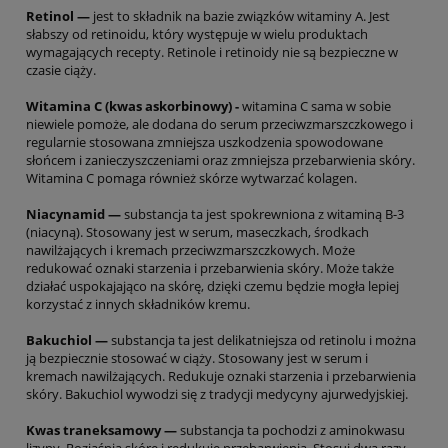
Retinol —
jest to składnik na bazie związków witaminy A. Jest
słabszy od retinoidu, który występuje w wielu produktach
wymagających recepty. Retinole i retinoidy nie są bezpieczne w
czasie ciąży.
Witamina C (kwas askorbinowy) -
witamina C sama w sobie
niewiele pomoże, ale dodana do serum przeciwzmarszczkowego i
regularnie stosowana zmniejsza uszkodzenia spowodowane
słońcem i zanieczyszczeniami oraz zmniejsza przebarwienia skóry.
Witamina C pomaga również skórze wytwarzać kolagen.
Niacynamid —
substancja ta jest spokrewniona z witaminą B-3
(niacyną). Stosowany jest w serum, maseczkach, środkach
nawilżających i kremach przeciwzmarszczkowych. Może
redukować oznaki starzenia i przebarwienia skóry. Może także
działać uspokajająco na skórę, dzięki czemu będzie mogła lepiej
korzystać z innych składników kremu.
Bakuchiol —
substancja ta jest delikatniejsza od retinolu i można
ją bezpiecznie stosować w ciąży. Stosowany jest w serum i
kremach nawilżających. Redukuje oznaki starzenia i przebarwienia
skóry. Bakuchiol wywodzi się z tradycji medycyny ajurwedyjskiej.
Kwas traneksamowy —
substancja ta pochodzi z aminokwasu