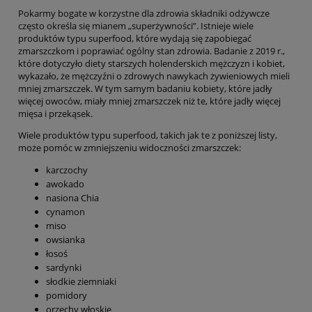
Pokarmy bogate w korzystne dla zdrowia składniki odżywcze
często określa się mianem „superżywności”. Istnieje wiele
produktów typu superfood, które wydają się zapobiegać
zmarszczkom i poprawiać ogólny stan zdrowia. Badanie z 2019 r.,
które dotyczyło diety starszych holenderskich mężczyzn i kobiet,
wykazało, że mężczyźni o zdrowych nawykach żywieniowych mieli
mniej zmarszczek. W tym samym badaniu kobiety, które jadły
więcej owoców, miały mniej zmarszczek niż te, które jadły więcej
mięsa i przekąsek.
Wiele produktów typu superfood, takich jak te z poniższej listy,
może pomóc w zmniejszeniu widoczności zmarszczek:
karczochy
awokado
nasiona Chia
cynamon
miso
owsianka
łosoś
sardynki
słodkie ziemniaki
pomidory
orzechy włoskie