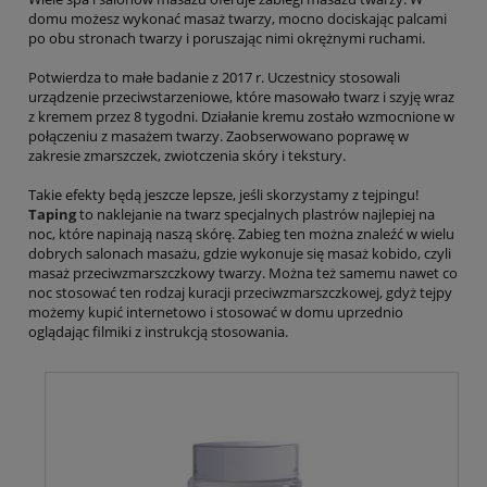
domu możesz wykonać masaż twarzy, mocno dociskając palcami
po obu stronach twarzy i poruszając nimi okrężnymi ruchami.
Potwierdza to małe badanie z 2017 r. Uczestnicy stosowali
urządzenie przeciwstarzeniowe, które masowało twarz i szyję wraz
z kremem przez 8 tygodni. Działanie kremu zostało wzmocnione w
połączeniu z masażem twarzy. Zaobserwowano poprawę w
zakresie zmarszczek, zwiotczenia skóry i tekstury.
Takie efekty będą jeszcze lepsze, jeśli skorzystamy z tejpingu!
Taping
to naklejanie na twarz specjalnych plastrów najlepiej na
noc, które napinają naszą skórę. Zabieg ten można znaleźć w wielu
dobrych salonach masażu, gdzie wykonuje się masaż kobido, czyli
masaż przeciwzmarszczkowy twarzy. Można też samemu nawet co
noc stosować ten rodzaj kuracji przeciwzmarszczkowej, gdyż tejpy
możemy kupić internetowo i stosować w domu uprzednio
oglądając filmiki z instrukcją stosowania.