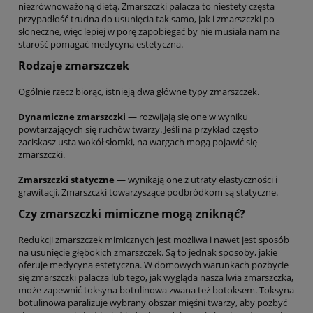
niezrównoważoną dietą. Zmarszczki palacza to niestety częsta
przypadłość trudna do usunięcia tak samo, jak i zmarszczki po
słoneczne, więc lepiej w porę zapobiegać by nie musiała nam na
starość pomagać medycyna estetyczna.
Rodzaje zmarszczek
Ogólnie rzecz biorąc, istnieją dwa główne typy zmarszczek.
Dynamiczne zmarszczki
— rozwijają się one w wyniku
powtarzających się ruchów twarzy. Jeśli na przykład często
zaciskasz usta wokół słomki, na wargach mogą pojawić się
zmarszczki.
Zmarszczki statyczne
— wynikają one z utraty elastyczności i
grawitacji. Zmarszczki towarzyszące podbródkom są statyczne.
Czy zmarszczki mimiczne mogą zniknąć?
Redukcji zmarszczek mimicznych jest możliwa i nawet jest sposób
na usunięcie głębokich zmarszczek. Są to jednak sposoby, jakie
oferuje medycyna estetyczna. W domowych warunkach pozbycie
się zmarszczki palacza lub tego, jak wygląda nasza lwia zmarszczka,
może zapewnić toksyna botulinowa zwana też botoksem. Toksyna
botulinowa paraliżuje wybrany obszar mięśni twarzy, aby pozbyć