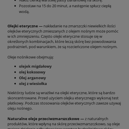
Nałóż cienką warstwę pasty bananowej na skórę.
Pozostaw na 15 do 20 minut, a następnie spłucz ciepłą
wodą.
Olejki eteryczne —
nakładanie na zmarszczki niewielkich ilości
olejków eterycznych zmieszanych z olejem nośnym może pomóc
w ich zmniejszeniu. Często olejki eteryczne stosuje się w
określonych kombinacjach, które leczą skórę bez powodowania
podrażnień, pod warunkiem, że są rozcieńczone olejem nośnym.
Oleje nośnikowe obejmują:
olejek migdałowy
olej kokosowy
Olej arganowy
olej z wiesiołka
Niektórzy ludzie są wrażliwi na olejki eteryczne, które są bardzo
skoncentrowane. Przed użyciem olejku eterycznego wykonaj test
płatkowy. Podczas stosowania olejków eterycznych zawsze używaj
oleju nośnego.
Naturalne oleje przeciwzmarszczkowe —
z naturalnych
produktów, które wpłyną na skórę przeciwzmarszczkowo, są oleje