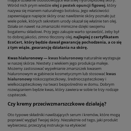
mające działanie odbudowujące warstwę hydrolipidową skóry.
Wśród nich prym wiedzie
olej z pestek opuncji figowej
, który
nazywa się mianem naturalnego botoksu. Jego właściwości
zapewniające napięcie skóry oraz nawilżenie skóry poznało już
wiele polek, których sekretem urody okazał się właśnie ten olej.
Działa on nawet na zmarszczki mimiczne dzięki swojemu
bogatemu składowi. Przy jego zakupie warto sprawdzić, żeby był
to dobrej jakości, zimno tłoczony olej,
najlepiej z certyfikatem
EcoCert, który będzie dawał gwarancję pochodzenia, a co się
z tym wiąże, gwarancję działania na skórę.
Kwas hialuronowy —
kwas hialuronowy
naturalnie występuje
w naszej skórze. Niestety z wiekiem jego produkcja maleje.
Możemy zastosować wypełnianie zmarszczek kwasem
hialuronowym w gabinecie kosmetycznym lub stosować
kwas
hialuronowy
niskocząsteczkowy, średniocząsteczkowy i
wielkocząsteczkowy na twarz bezpośrednio w domu. Dobrym
rozwiązaniem będzie kwas, który zawiera w sobie te trzy rodzaje
cząsteczek.
Czy kremy przeciwzmarszczkowe działają?
Oto typowe składniki nawilżających serum i kremów, które mogą
poprawić wygląd Twojej skóry. Niezależnie od tego, jaki produkt
wybierzesz, przeczytaj instrukcje na etykiecie!