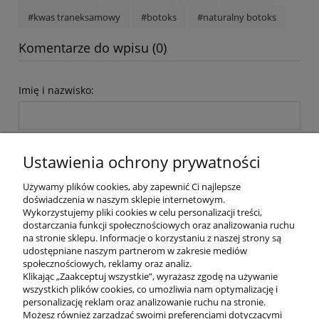
#kwas traneksamowy
#botoks
#naturalny botoks
Komentarze do wpisu (0)
Imię i nazwisko:
Komentarz:
Ustawienia ochrony prywatności
Używamy plików cookies, aby zapewnić Ci najlepsze
doświadczenia w naszym sklepie internetowym.
Wykorzystujemy pliki cookies w celu personalizacji treści,
dostarczania funkcji społecznościowych oraz analizowania ruchu
na stronie sklepu. Informacje o korzystaniu z naszej strony są
wyślij
udostępniane naszym partnerom w zakresie mediów
społecznościowych, reklamy oraz analiz.
Klikając „Zaakceptuj wszystkie”, wyrażasz zgodę na używanie
wszystkich plików cookies, co umożliwia nam optymalizację i
POMOC
personalizację reklam oraz analizowanie ruchu na stronie.
Możesz również zarządzać swoimi preferencjami dotyczącymi