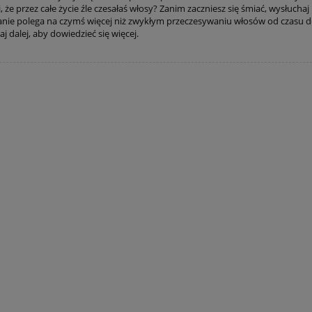
 że przez całe życie źle czesałaś włosy? Zanim zaczniesz się śmiać, wysłuchaj 
anie polega na czymś więcej niż zwykłym przeczesywaniu włosów od czasu d
aj dalej, aby dowiedzieć się więcej.
3 gabinetowych masek
Maska w płacie 2 szt -
ciwzmarszczkowo-
gabinetowe odżywienie,
liftingujących
nawilżenie i regeneracja - Th
Marvee
79,99 zł
49,99 zł