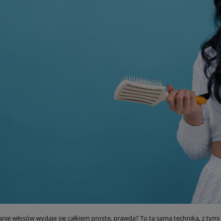
nie włosów wydaje się całkiem proste, prawda? To ta sama technika, z tymi s