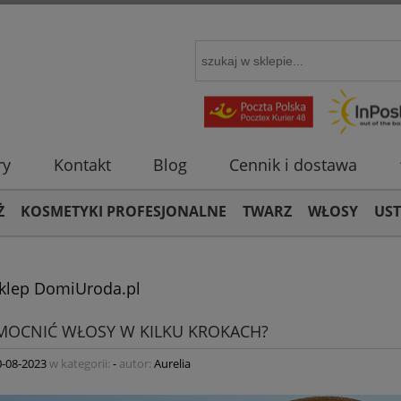
ry
Kontakt
Blog
Cennik i dostawa
Ż
KOSMETYKI PROFESJONALNE
TWARZ
WŁOSY
US
Sklep DomiUroda.pl
MOCNIĆ WŁOSY W KILKU KROKACH?
0-08-2023
w kategorii:
-
autor:
Aurelia