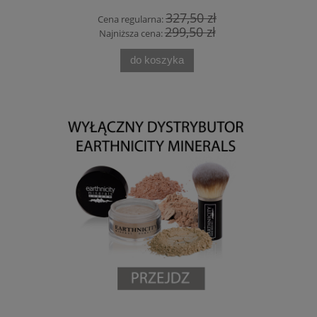
 zł
327,50 zł
Cena regularna:
Cen
 zł
299,50 zł
Najniższa cena:
Naj
do koszyka