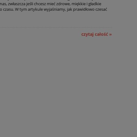
nas, zwłaszcza jeśli chcesz mieć zdrowe, miękkie i gładkie
o czasu. W tym artykule wyjaśniamy, jak prawidłowo czesać
czytaj całość »
WYPRZEDAŻ! MycoCholest w
EXCELSI'OR Zes
optymalnym składzie
złotem + mask
eo
MycoMedica 120 kapsułek
Mar
41,50 zł
225,