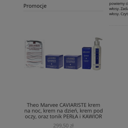
powiemy ci,
Promocje
włosy. Zad
włosy. Czyt
ch masek
Theo Marvee CAVIARISTE krem
Zestaw 
ających
na noc, krem na dzień, krem pod
prze
oczy, oraz tonik PERŁA i KAWIOR
+ maska GRATIS
299,50 zł