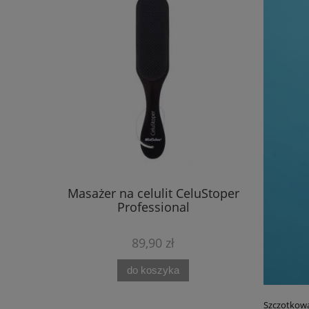
Masażer na celulit CeluStoper
Professional
89,90 zł
do koszyka
Szczotkowa