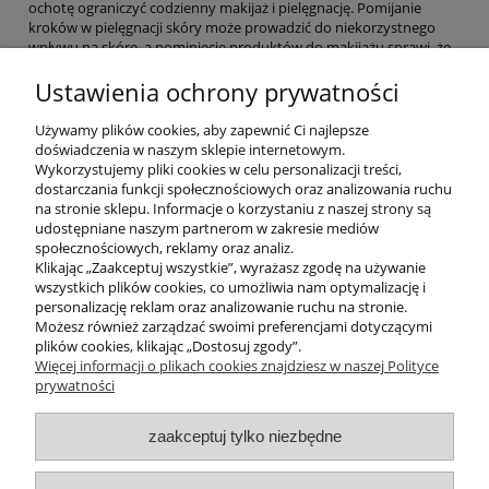
ochotę ograniczyć codzienny makijaż i pielęgnację. Pomijanie
kroków w pielęgnacji skóry może prowadzić do niekorzystnego
wpływu na skórę, a pominięcie produktów do makijażu sprawi, że
będziesz wyglądać ponuro. Wzrost temperatury, porywisty wiatr i
Ustawienia ochrony prywatności
wilgotność to trzy elementy, które utrudniają utrzymanie
makijażu. Wielokrotne nakładanie kremów i gęste podkłady
uduszą Twoją skórę podczas lata. Jeśli chcesz uzyskać pełny glam
Używamy plików cookies, aby zapewnić Ci najlepsze
look, musisz zerwać z ciężkimi podkładami pod makijaż i postawić
doświadczenia w naszym sklepie internetowym.
na kremy koloryzujące, czyli krem BB!
Wykorzystujemy pliki cookies w celu personalizacji treści,
dostarczania funkcji społecznościowych oraz analizowania ruchu
na stronie sklepu. Informacje o korzystaniu z naszej strony są
udostępniane naszym partnerom w zakresie mediów
czytaj całość »
społecznościowych, reklamy oraz analiz.
Klikając „Zaakceptuj wszystkie”, wyrażasz zgodę na używanie
wszystkich plików cookies, co umożliwia nam optymalizację i
POMOC
personalizację reklam oraz analizowanie ruchu na stronie.
Możesz również zarządzać swoimi preferencjami dotyczącymi
plików cookies, klikając „Dostosuj zgody”.
INFORMACJE
Więcej informacji o plikach cookies znajdziesz w naszej Polityce
prywatności
ZAKUPY
zaakceptuj tylko niezbędne
MOJE KONTO