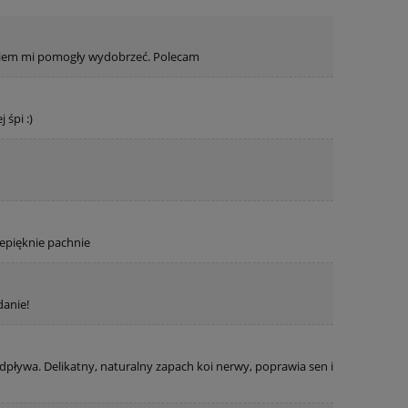
ejkiem mi pomogły wydobrzeć. Polecam
 śpi :)
zepięknie pachnie
danie!
dpływa. Delikatny, naturalny zapach koi nerwy, poprawia sen i