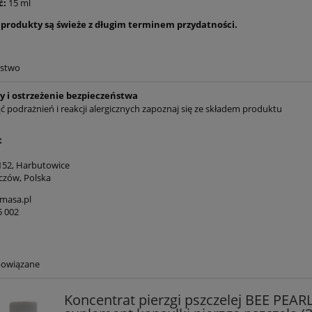
ć:
15 ml
 produkty są świeże z długim terminem przydatności.
ństwo
y i ostrzeżenie bezpieczeństwa
ć podrażnień i reakcji alergicznych zapoznaj się ze składem produktu
t
152, Harbutowice
czów, Polska
masa.pl
5 002
powiązane
Koncentrat pierzgi pszczelej BEE PEAR