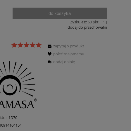
do koszyka
.
Zyskujesz
60
pkt [
?
]
dodaj do przechowalni
zapytaj o produkt
:
poleć znajomemu
dodaj opinię
ktu:
1D70-
10914104154