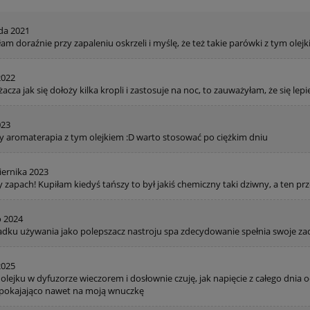
ada 2021
am doraźnie przy zapaleniu oskrzeli i myślę, że też takie parówki z tym ol
2022
acza jak się dołoży kilka kropli i zastosuje na noc, to zauważyłam, że się lepiej
023
y aromaterapia z tym olejkiem :D warto stosować po ciężkim dniu
iernika 2023
zapach! Kupiłam kiedyś tańszy to był jakiś chemiczny taki dziwny, a ten pr
o 2024
dku używania jako polepszacz nastroju spa zdecydowanie spełnia swoje za
2025
lejku w dyfuzorze wieczorem i dosłownie czuję, jak napięcie z całego dnia o
spokajająco nawet na moją wnuczkę