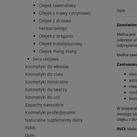
Olejek lawendowy
Opis
Olejek z trawy cytrynowej
Olejek z drzewa
Zamówieni
herbacianego
Melisa jes
Olejek z oregano
odpręża um
Olejek eukaliptusowy
odprężenie
Olejek Ylang Ylang
Melisa zawi
Sera olejowe
Zastosowa
Kosmetyki do włosów
Kosmetyki do ciała
nież
ast
Kosmetyki mineralne
niep
Kosmetyki do twarzy
rozd
Kosmetyki do ust
bez
Zapachy naturalne
W preparat
Kosmetyki profesjonalne
swojego ul
olejku z d
Naturalne suplementy diety
INNE
INCI:
Meliss
Dom