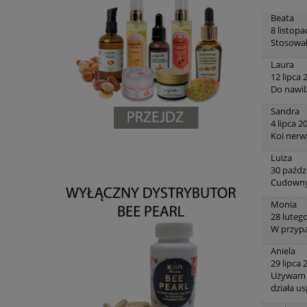
Beata
8 listop
Stosował
Laura
12 lipca 
Do nawilż
Sandra
4 lipca 2
Koi nerw
Luiza
30 paźdz
Cudowny 
Monia
28 luteg
W przypa
Aniela
29 lipca 
Używam o
działa u