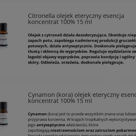
Citronella olejek eteryczny esencja
koncentrat 100% 15 ml
Olejek z cytroneli działa dezodoryzująco, likwiduje ni
zapach potu, zapobiega nadmiernej produkcji gruczoł
potowych, działa antyseptycznie. Doskonale pielęgnuj
tłustą i skłonną do wyprysków. Reguluje wydzielanie 
łagodzi objawy wyprysków, poprawia kondycję i ogólny
skóry. Odświeża, orzeźwia, doskonale pielęgnuje.
Marvee TEMPTATION
Zestaw 3 gabinetowych mas
em na dzień, pod oczy i
nawilażająco
maska w płacie GRATIS
przeciwzmarszczkowych
Cynamon (kora) olejek eteryczny esen
koncentrat 100% 15 ml
278,00 zł
74,99 zł
306,00 zł
84,00 zł
Cynamon
(kora) jest to przede wszystkim znana oraz lubia
 regularna:
Cena regularna:
302,50 zł
84,00 zł
przyprawa korzenna. W krajach tropikalnych wykorzystywa
iższa cena:
Najniższa cena:
jego
antyseptyczne
właściwości, które
zapobiegają
niestrawnościom oraz zatruciom pokarm
do koszyka
do koszyka
Posiada szerokie właściwości. Jego piękny ciepły zapach dzia