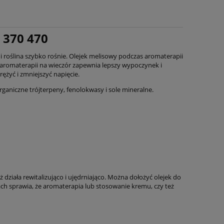
 370 470
i roślina szybko rośnie. Olejek melisowy podczas aromaterapii
 aromaterapii na wieczór zapewnia lepszy wypoczynek i
ężyć i zmniejszyć napięcie.
rganiczne trójterpeny, fenolokwasy i sole mineralne.
ziała rewitalizująco i ujędrniająco. Można dołożyć olejek do
h sprawia, że aromaterapia lub stosowanie kremu, czy też