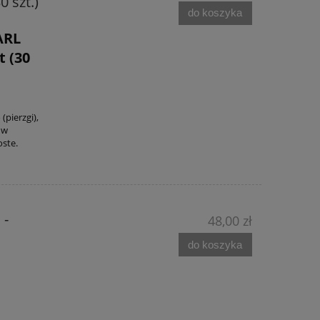
 szt.)
do koszyka
ARL
t (30
pierzgi),
 w
oste.
 -
48,00 zł
do koszyka