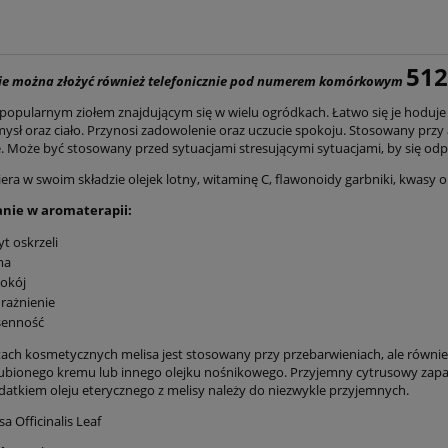
512
e można złożyć również telefonicznie pod numerem komórkowym
t popularnym ziołem znajdującym się w wielu ogródkach. Łatwo się je hoduje 
ysł oraz ciało. Przynosi zadowolenie oraz uczucie spokoju. Stosowany przy
. Może być stosowany przed sytuacjami stresującymi sytuacjami, by się odpr
era w swoim składzie olejek lotny, witaminę C, flawonoidy garbniki, kwasy o
nie w aromaterapii:
yt oskrzeli
ma
okój
rażnienie
senność
ach kosmetycznych melisa jest stosowany przy przebarwieniach, ale również d
ubionego kremu lub innego olejku nośnikowego. Przyjemny cytrusowy zapac
odatkiem oleju eterycznego z melisy należy do niezwykle przyjemnych.
a Officinalis Leaf