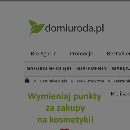
Bio Agadir
Promocje
Bestselle
NATURALNE OLEJKI
SUPLEMENTY
MAKIJA
»
»
»
Naturalne olejki
Olejki eteryczne
Melisa ol
Melisa 