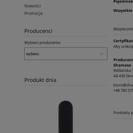
Pojemnoś
Nowości
Wszystkie
Promocje
Bezpiecze
Producenci
Certyfikat
Wybierz producenta
Aby unikną
Producen
Shamasa
Wiślańska 
43-430 Sko
Produkt dnia
biuro@sha
+48 783 57
Produkty 