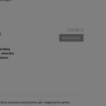
159,99 zł
i
do koszyka
ardziej
j, mleczka
łożono
tlamy zarówno pozytywne, jak i negatywne opinie.