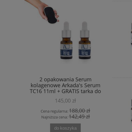
olest w
2 opakowania Serum
Theo 
dzie
kolagenowe Arkada's Serum
Zestaw kr
psułek
TC16 11ml + GRATIS tarka do
na noc + 
stóp
145,00 zł
 zł
188,00 zł
Cena regularna:
Cena
 zł
142,49 zł
Najniższa cena:
Najn
do koszyka