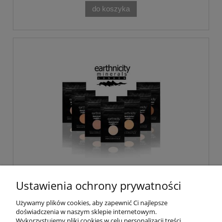
do koszyka
Earthnicity Zestaw Próbek Standard
Ustawienia ochrony prywatności
Używamy plików cookies, aby zapewnić Ci najlepsze
doświadczenia w naszym sklepie internetowym.
26,00 zł
Wykorzystujemy pliki cookies w celu personalizacji treści,