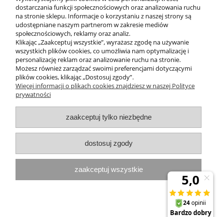
dostarczania funkcji społecznościowych oraz analizowania ruchu
na stronie sklepu. Informacje o korzystaniu z naszej strony są
do koszyka
udostępniane naszym partnerom w zakresie mediów
społecznościowych, reklamy oraz analiz.
Klikając „Zaakceptuj wszystkie”, wyrażasz zgodę na używanie
wszystkich plików cookies, co umożliwia nam optymalizację i
POMOC
personalizację reklam oraz analizowanie ruchu na stronie.
Możesz również zarządzać swoimi preferencjami dotyczącymi
plików cookies, klikając „Dostosuj zgody”.
INFORMACJE
Więcej informacji o plikach cookies znajdziesz w naszej Polityce
prywatności
ZAKUPY
zaakceptuj tylko niezbędne
MOJE KONTO
dostosuj zgody
PROGRAMY PROMOCYJNE
zaakceptuj wszystkie
InterPromo MARTA POPIELA-MOLEK NIP: 7341300379
pokaż pełną wersję strony