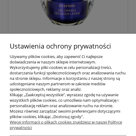
Phyris See Change Collagen Cream -
Ustawienia ochrony prywatności
krem kolagenowy 50ml
Używamy plików cookies, aby zapewnić Ci najlepsze
doświadczenia w naszym sklepie internetowym.
299,00 zł
Wykorzystujemy pliki cookies w celu personalizacji treści,
dostarczania funkcji społecznościowych oraz analizowania ruchu
na stronie sklepu. Informacje o korzystaniu z naszej strony są
do koszyka
udostępniane naszym partnerom w zakresie mediów
społecznościowych, reklamy oraz analiz.
Klikając „Zaakceptuj wszystkie”, wyrażasz zgodę na używanie
wszystkich plików cookies, co umożliwia nam optymalizację i
POMOC
personalizację reklam oraz analizowanie ruchu na stronie.
Możesz również zarządzać swoimi preferencjami dotyczącymi
plików cookies, klikając „Dostosuj zgody”.
INFORMACJE
Więcej informacji o plikach cookies znajdziesz w naszej Polityce
prywatności
ZAKUPY