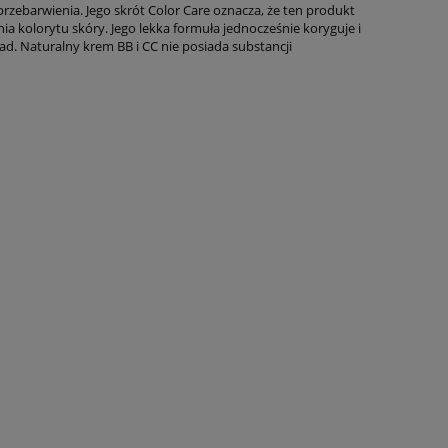
 przebarwienia. Jego skrót Color Care oznacza, że ten produkt
a kolorytu skóry. Jego lekka formuła jednocześnie koryguje i
d. Naturalny krem BB i CC nie posiada substancji