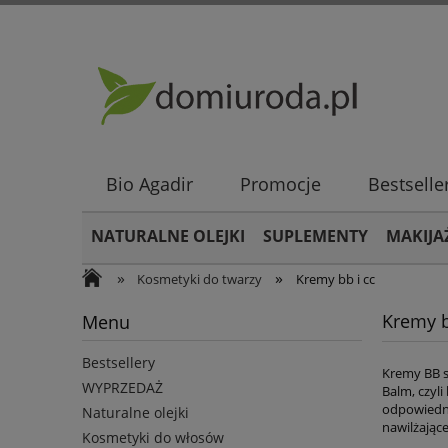
Bio Agadir
Promocje
Bestselle
NATURALNE OLEJKI
SUPLEMENTY
MAKIJA
»
»
Kosmetyki do twarzy
Kremy bb i cc
Kremy b
Menu
Bestsellery
Kremy BB s
WYPRZEDAŻ
Balm, czyli
odpowiedni
Naturalne olejki
nawilżając
Kosmetyki do włosów