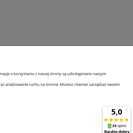
ormacje o korzystaniu z naszej strony są udostępniane naszym
oraz analizowanie ruchu na stronie. Możesz również zarządzać swoimi
GRAMY PROMOCYJNE
InterPromo MARTA POPIELA-
MOLEK NIP: 7341300379
ram lojalnościowy
kontakt@domiuroda.pl
cenione produkty
mocje