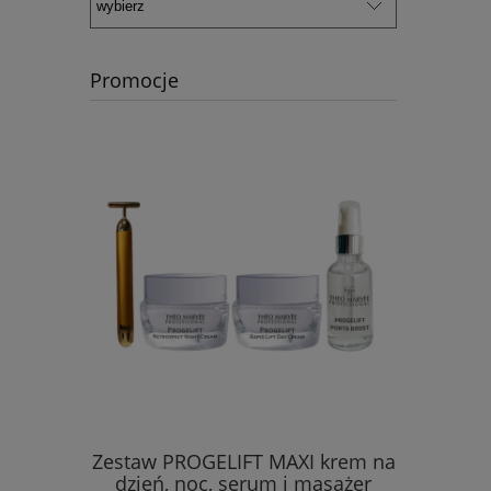
Promocje
icity do
Zestaw PROGELIFT MAXI krem na
Zestaw 
dzień, noc, serum i masażer
prze