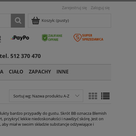
Zarejestruj się
Zaloguj się
Koszyk:
(pusty)
tel. 512 370 470
TA
CIAŁO
ZAPACHY
INNE
Sortuj wg:
Nazwa produktu A-Z
ukty bardzo przypadły do gustu. Skrót BB oznacza Blemish
 przykryć lekkie niedoskonałości i nawilżyć skórę. Jest on
, aby miał w swoim składzie substancje odżywiające i