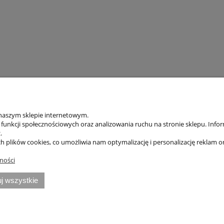
 naszym sklepie internetowym.
ia funkcji społecznościowych oraz analizowania ruchu na stronie sklepu. Inf
.
ch plików cookies, co umożliwia nam optymalizację i personalizację reklam 
tności
ZAKUPY
MOJE KONTO
PRO
j wszystkie
Cennik i dostawa
Twoje zamówienia
Prog
Jak kupować?
Ustawienia plików cookies
Prze
Zwroty i reklamacje
Ustawienia konta
Pro