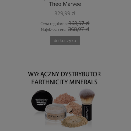
Theo Marvee
329,99 zł
 zł
368,97 zł
Cena regularna:
Cen
 zł
368,97 zł
Najniższa cena:
Naj
do koszyka