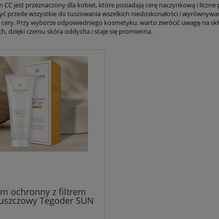
m CC jest przeznaczony dla kobiet, które posiadają cerę naczynkową i liczne
żyć przede wszystkie do tuszowania wszelkich niedoskonałości i wyrównywani
a cery. Przy wyborze odpowiedniego kosmetyku, warto zwrócić uwagę na skła
h, dzięki czemu skóra oddycha i staje się promienna.
m ochronny z filtrem
łuszczowy Tegoder SUN
 SPF50 OIL FREE 50 ml
era trądzikowa, tłusta,