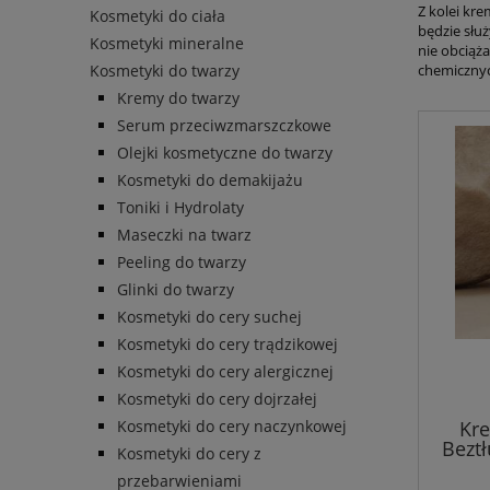
Z kolei kre
Kosmetyki do ciała
będzie słu
Kosmetyki mineralne
nie obciąż
Kosmetyki do twarzy
chemicznyc
Kremy do twarzy
Serum przeciwzmarszczkowe
Olejki kosmetyczne do twarzy
Kosmetyki do demakijażu
Toniki i Hydrolaty
Maseczki na twarz
Peeling do twarzy
Glinki do twarzy
Kosmetyki do cery suchej
Kosmetyki do cery trądzikowej
Kosmetyki do cery alergicznej
Kosmetyki do cery dojrzałej
Kosmetyki do cery naczynkowej
Kre
Bezt
Kosmetyki do cery z
BLOCK
przebarwieniami
- c