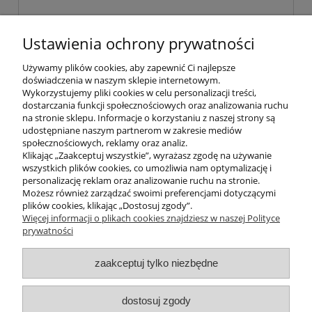
Czysty olejek Eukaliptus esencja
Ustawienia ochrony prywatności
koncentrat DUŻA 15 ml 100%
Używamy plików cookies, aby zapewnić Ci najlepsze
doświadczenia w naszym sklepie internetowym.
34,00 zł
Wykorzystujemy pliki cookies w celu personalizacji treści,
dostarczania funkcji społecznościowych oraz analizowania ruchu
na stronie sklepu. Informacje o korzystaniu z naszej strony są
do koszyka
udostępniane naszym partnerom w zakresie mediów
społecznościowych, reklamy oraz analiz.
Klikając „Zaakceptuj wszystkie”, wyrażasz zgodę na używanie
wszystkich plików cookies, co umożliwia nam optymalizację i
POMOC
personalizację reklam oraz analizowanie ruchu na stronie.
Możesz również zarządzać swoimi preferencjami dotyczącymi
plików cookies, klikając „Dostosuj zgody”.
INFORMACJE
Więcej informacji o plikach cookies znajdziesz w naszej Polityce
prywatności
ZAKUPY
zaakceptuj tylko niezbędne
MOJE KONTO
dostosuj zgody