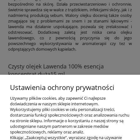
bezpośrednio na skórę. Działa przeciwstarzeniowo i ochronnie,
świetnie sprawdza się w walce z trądzikiem, infekcjami skóry, jak i z
nadmierną produkcją sebum. Walory olejku docenią także osoby
zmagające się z problemami ze snem i ze stanami lękowymi -
lawenda ma działanie uspokajające, pozwala się zrelaksować i
odstresować. Dodatkową zaletą jest niska cena olejku
lawendowego, co z pewnością przyczynia się do jego
powszechnego wykorzystywania w aromaterapii czy też w
odprężających domowych kąpielach.
Czysty olejek Lawenda 100% esencja
koncentrat duża15 ml
Dostępność:
dostępny w dużej ilości
Ustawienia ochrony prywatności
Wysyłka w:
24 godziny
Używamy plików cookies, aby zapewnić Ci najlepsze
40,00 zł
doświadczenia w naszym sklepie internetowym.
Wykorzystujemy pliki cookies w celu personalizacji treści,
dostarczania funkcji społecznościowych oraz analizowania ruchu
do koszyka
na stronie sklepu. Informacje o korzystaniu z naszej strony są
udostępniane naszym partnerom w zakresie mediów
społecznościowych, reklamy oraz analiz.
Klikając „Zaakceptuj wszystkie”, wyrażasz zgodę na używanie