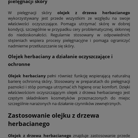
pielęgnacji skóry
W pielęgnacji skóry
olejek z drzewa herbacianego
wykorzystywany jest przede wszystkim ze względu na swoje
właściwości oczyszczające. Pomaga utrzymać skórę w dobrej
kondycji, szczególnie w przypadku cery problematycznej, skłonnej
do niedoskonałości. Regularnie stosowany w odpowiednich
stężeniach wspiera procesy pielęgnacyjne i pomaga ograniczyć
nadmierne przetłuszczanie się skóry.
Olejek herbaciany
a działanie oczyszczające i
ochronne
Olejek herbaciany
pełni również funkcję wspierającą naturalną
barierę ochronną skóry. Stosowany w preparatach do pielęgnacji
paznokci i stóp pomaga utrzymać ich higienę oraz komfort. Dzięki
właściwościom oczyszczającym olejek z drzewa herbacianego jest
częstym składnikiem kosmetyków przeznaczonych do miejsc
szczególnie narażonych na działanie czynników zewnętrznych.
Zastosowanie
olejku z drzewa
herbacianego
Olejek z drzewa herbacianego
znajduje zastosowanie przede