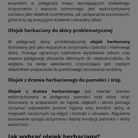
wszystkim w pielęgnacji miejsc wymagających dokładnego
oczyszczenia i wsparcia ochronnego. Jest wykorzystywany
zarówno jako składnik kosmetyków, jak i preparatów punktowych,
gdzie liczy się precyzyjne działanie i naturalny skład.
Olejek herbaciany
do skóry problematycznej
W pielęgnacji skóry problematycznej
olejek herbaciany
stosowany jest jako wsparcie w utrzymaniu czystości i równowagi
skóry. Pomaga ograniczyć nadmierne wydzielanie sebum oraz
wspiera pielęgnację obszarów skłonnych do niedoskonałości. Ze
względu na swoje właściwości oczyszczające jest częstym
składnikiem preparatów do punktowego stosowania na skórę.
Olejek z drzewa herbacianego
do paznokci i stóp
Olejek z drzewa herbacianego
jest również szeroko
wykorzystywany w pielęgnacji paznokci oraz skóry stóp.
Stosowany w preparatach do kąpieli, olejkach i serum pomaga
utrzymać odpowiedni poziom higieny oraz komfort skóry w
miejscach narażonych na wilgoć i kontakt z obuwiem. Regularne
stosowanie sprzyja utrzymaniu dobrej kondycji paznokci i skóry
wokół nich.
Jak wybrać
olejek herbaciany
?