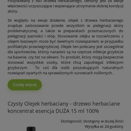
Pozyskiwany z liści drzewa herbacianego, ceniony jest za swoje
właściwości oczyszczające i wspierające utrzymanie dobrej kondycji
skóry.
Ze względu na swoje działanie, olejek z drzewa herbacianego
znajduje zastosowanie przede wszystkim w pielęgnacji skóry
problematycznej, a także w preparatach przeznaczonych do
pielęgnacji paznokci i stóp. Stosowanie olejku w rozcieńczeniu z
olejem bazowym może być świetnym rozwiązaniem w przypadku
profilaktyki przeciwgrzybiczej. Olejek ten polecany jest szczególnie
dla sportowców, którzy narażeni są na częstsze infekcje grzybicze
na basenie, czy też na siłowni. To produkt, który mogą bezpiecznie
stosować wszystkie osoby, które chcą zapobiegać infekcjom
grzybiczym. To coś dla osób poszukujących naturalnych
rozwiązań opartych na sprawdzonych surowcach roślinnych.
Czytaj więcej
Czysty Olejek herbaciany - drzewo herbaciane
koncentrat esencja DUŻA 15 ml 100%
Dostępność:
dostępny w dużej ilości
Wysyłka w:
24 godziny