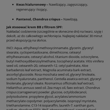
Kwas hialuronowy –
Nawilżający, zagęszczający,
regenerujący i kojący,
Pantenol, Chondrus crispus –
Nawilżają.
Jak stosować krem BB z filtrem SPF:
Nakładać codziennie (szczególnie w słoneczne dni) na twarz, szyję i
dekolt, aż do całkowitego wchłonięcia. Najlepiej nakładać 30 minut
przed ekspozycją na słońce.
INCI: Aqua, ethylhexyl methoxycinnamate. glycerin. glyceryl
stearate, cyclopentasiloxane, dimethicone, cetearyl
ethylhexanoate, cetearyl alcohol, titanium dioxide, octocrylene,
butyl methoxydibenzoylmethane, tocopheryl acetate. Vitis vinifera
seed oil, ceteareth-20, ceteareth-12. cetyl palmitate, Aloe
barbadensis leaf extract, Magnolia acuminata bark extract,
ascorbyl glucoside. Rosa moschata seed oil, glyceryl linoleate,
sodium hyaluronate, panthenol. Centella asiatica extract, glyceryl
linolenate, glyceryl oleate. Rosmarinus officinalis leaf extract,
Helianthus annuus seed oil. Zea mays oil, faex extract. Chondrus
crispus (carrageenan) powder. glucose, octyldodecanol,
polyisobutene. propylene glycol, acrylates/ammonium
methacrylate copolymer. polyacrylamide. isopropyl myristate,
triethanolamine. C13-14 isoparaffin, laureth-7. xanthan gum,
parfum. disodium EDTA, BHT, phenoxyethanol, caprylyl glycol,