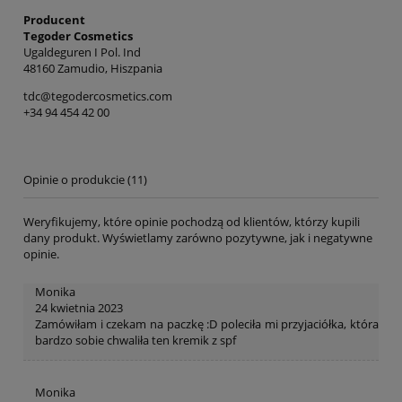
Producent
Tegoder Cosmetics
Ugaldeguren I Pol. Ind
48160 Zamudio, Hiszpania
tdc@tegodercosmetics.com
+34 94 454 42 00
Opinie o produkcie (11)
Weryfikujemy, które opinie pochodzą od klientów, którzy kupili
dany produkt. Wyświetlamy zarówno pozytywne, jak i negatywne
opinie.
Monika
24 kwietnia 2023
Zamówiłam i czekam na paczkę :D poleciła mi przyjaciółka, która
bardzo sobie chwaliła ten kremik z spf
Monika