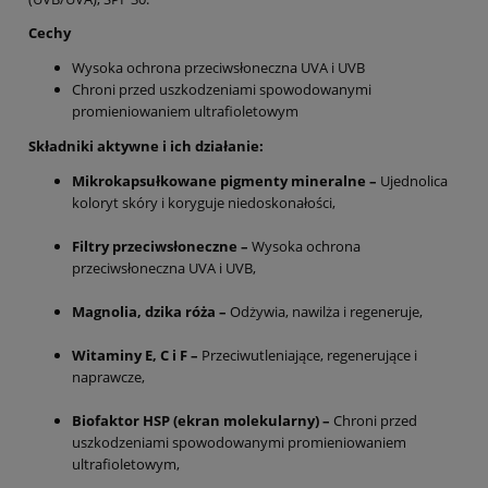
Cechy
Wysoka ochrona przeciwsłoneczna UVA i UVB
Chroni przed uszkodzeniami spowodowanymi
promieniowaniem ultrafioletowym
Składniki aktywne i ich działanie:
Mikrokapsułkowane pigmenty mineralne –
Ujednolica
koloryt skóry i koryguje niedoskonałości,
Filtry przeciwsłoneczne –
Wysoka ochrona
przeciwsłoneczna UVA i UVB,
Magnolia, dzika róża –
Odżywia, nawilża i regeneruje,
Witaminy E, C i F –
Przeciwutleniające, regenerujące i
naprawcze,
Biofaktor HSP (ekran molekularny) –
Chroni przed
uszkodzeniami spowodowanymi promieniowaniem
ultrafioletowym,