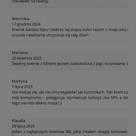
cokolwiek na twarzy.
Weronika
17 grudnia 2024
Kremik bardzo fajny! Dobrze się stapia kolor razem z moją cerą i
uczucie nawilżenia utrzymuje się cały dzień
Marzena
22 kwietnia 2025
Świetny kremik z filtrem! Jestem zadowolona z jego stosowania :)
Martyna
1 lipca 2025
Nie maluję się, ale nie chcę wyglądać jak kocmołuch. Ten krem to
mój kompromis – pielęgnuje, wyrównuje koloryt, ma SPF, a do
tego nie robi efektu maski :)
Klaudia
29 lipca 2025
Jeden z najlepszych kremów BB, jakie miałam okazję testować.