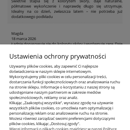
Świetnie stapia się z kolorytem skóry, daje naturalne,
półmatowe wykończenie i naprawdę długo się utrzymuje.
Idealny na co dzień, zwłaszcza latem – nie potrzeba już
dodatkowego podkładu
Magda
18 marca 2026
Ładnie dopasowuje się do kolorytu skóry i wyrównuje cerę. Daje
naturalny efekt i dodatkowo chroni przed słońcem
Ustawienia ochrony prywatności
Sylwia
Używamy plików cookies, aby zapewnić Ci najlepsze
23 lipca 2026
doświadczenia w naszym sklepie internetowym.
Ładnie wyrównuje koloryt i wygląda bardzo naturalnie.
Wykorzystujemy pliki cookies w celu personalizacji treści,
Doceniam również filtr SPF, dzięki któremu nie muszę nakładać
dostarczania funkcji społecznościowych oraz analizowania ruchu
kilku produktów
na stronie sklepu. Informacje o korzystaniu z naszej strony są
udostępniane naszym partnerom w zakresie mediów
społecznościowych, reklamy oraz analiz.
Klikając „Zaakceptuj wszystkie”, wyrażasz zgodę na używanie
wszystkich plików cookies, co umożliwia nam optymalizację i
POMOC
personalizację reklam oraz analizowanie ruchu na stronie.
Możesz również zarządzać swoimi preferencjami dotyczącymi
plików cookies, klikając „Dostosuj zgody”.
INFORMACJE
Więcej informacji o plikach cookies znajdziesz w naszej Polityce