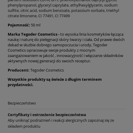
phenylpropanol, glyceryl caprylate, ethylhexylglycerin, sodium
sulfite, citric acid, sodium benzoate, potassium sorbate, triethyl
citrate limonene, CI 77491, CI 77499
Pojemność:
50 ml
Marka Tegoder Cosmetics -
to wysoka linia kosmetyków łącząca
naukę i naturę do pielęgnacji skóry twarzy i ciała. Od prawie dwóch
dekad w służbie dobrego samopoczucia i urody, Tegoder
Cosmetics opracowuje swoje produkty z mocnym
zaangażowaniem w jakość , innowacyjność i włączanie składników
aktywnych nowej generacji do swoich receptur.
Producent:
Tegoder Cosmetics
Wszystkie produkty są świeże z długim terminem
przydatności.
Bezpieczeństwo
Certyfikaty i ostrzeżenie bezpieczeństwa
Aby uniknąć podrażnień i reakcji alergicznych zapoznaj się ze
składem produktu