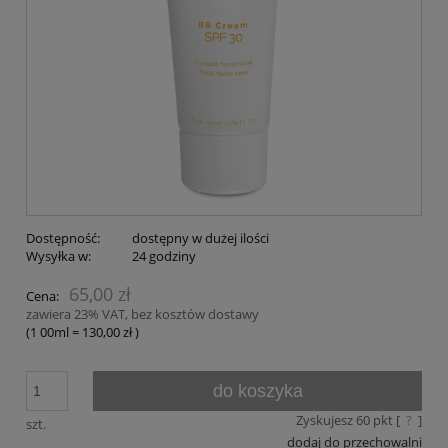
Dostępność:
dostępny w dużej ilości
Wysyłka w:
24 godziny
65,00 zł
Cena:
zawiera 23% VAT, bez kosztów dostawy
(1
00ml
=
130,00 zł
)
do koszyka
Zyskujesz
60
pkt [
?
]
szt.
dodaj do przechowalni