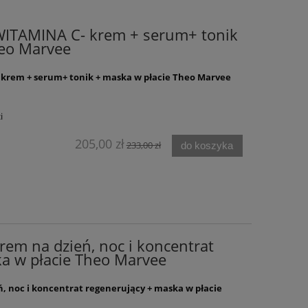
ITAMINA C- krem + serum+ tonik
heo Marvee
krem + serum+ tonik + maska w płacie Theo Marvee
i
205,00 zł
233,00 zł
do koszyka
em na dzień, noc i koncentrat
a w płacie Theo Marvee
, noc i koncentrat regenerujący + maska w płacie