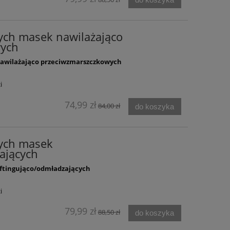
ych masek nawilażająco
wych
awilażająco przeciwzmarszczkowych
i
74,99 zł
84,00 zł
do koszyka
ych masek
zających
iftingująco/odmładzających
i
79,99 zł
88,50 zł
do koszyka