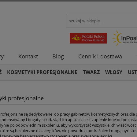
ry
Kontakt
Blog
Cennik i dostawa
Ż
KOSMETYKI PROFESJONALNE
TWARZ
WŁOSY
US
ki profesjonalne
rofesjonalne są dedykowane do pracy gabinetów kosmetycznych oraz dla prof
kondensowany i bogaty skład, stąd ich aplikacja jest zupełnie inne od pozos
dynie po odpowiednim szkoleniu, aby wykorzystać wszystkie ich właściwośc
 które są bezpieczne dla alergików, nie powodują podrażnień i mogą być st
ad zapewnia bezpieczeństwo stosowania oraz gwarancję jakości.