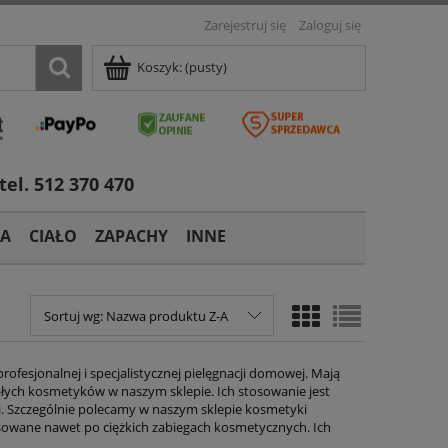
Zarejestruj się
Zaloguj się
Koszyk:
(pusty)
tel. 512 370 470
TA
CIAŁO
ZAPACHY
INNE
Sortuj wg:
Nazwa produktu Z-A
esjonalnej i specjalistycznej pielęgnacji domowej. Mają
tałych kosmetyków w naszym sklepie. Ich stosowanie jest
i. Szczególnie polecamy w naszym sklepie kosmetyki
osowane nawet po ciężkich zabiegach kosmetycznych. Ich