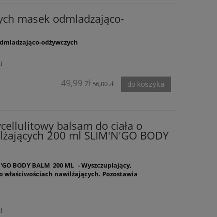
ych masek odmladzająco-
odmladzająco-odżywczych
i
49,99 zł
56,00 zł
do koszyka
cellulitowy balsam do ciała o
ilżających 200 ml SLIM'N'GO BODY
'GO BODY BALM 200 ML - Wyszczuplający,
 o właściwościach nawilżających. Pozostawia
i