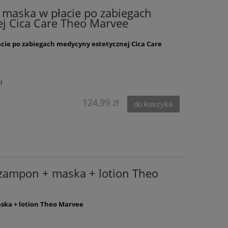
 maska w płacie po zabiegach
j Cica Care Theo Marvee
cie po zabiegach medycyny estetycznej Cica Care
D +
Zestaw PROGELIFT krem na
Maska w pła
dzień, noc i koncentrat
gabinetowe 
regenerujący + maska w płacie
nawilżenie i re
Theo Marvee
Mar
i
299,99 zł
74,9
124,99 zł
327,97 zł
Cena regularna:
Cena regular
do koszyka
327,97 zł
Najniższa cena:
Najniższa ce
do koszyka
do ko
zampon + maska + lotion Theo
ska + lotion Theo Marvee