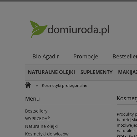
Bio Agadir
Promocje
Bestselle
NATURALNE OLEJKI
SUPLEMENTY
MAKIJA
»
Kosmetyki profesjonalne
Kosmety
Menu
Bestsellery
Produkty p
WYPRZEDAŻ
bardziej s
możliwe je
Naturalne olejki
naturalne,
Kosmetyki do włosów
krótki skł