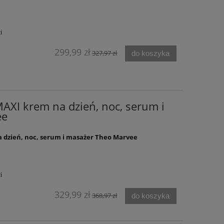
i
299,99 zł
327,97 zł
do koszyka
XI krem na dzień, noc, serum i
ee
 dzień, noc, serum i masażer Theo Marvee
i
329,99 zł
368,97 zł
do koszyka