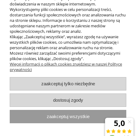
Patrycja
doświadczenia w naszym sklepie internetowym.
3 lipca 2026
Wykorzystujemy pliki cookies w celu personalizacji treści,
Tonik dobrze oczyszcza cerę i daje uczucie świeżości. Przy mojej
dostarczania funkcji społecznościowych oraz analizowania ruchu
problematycznej skórze sprawdza się szczególnie wieczorem
na stronie sklepu. Informacje o korzystaniu z naszej strony są
udostępniane naszym partnerom w zakresie mediów
społecznościowych, reklamy oraz analiz.
Klikając „Zaakceptuj wszystkie”, wyrażasz zgodę na używanie
wszystkich plików cookies, co umożliwia nam optymalizację i
POMOC
personalizację reklam oraz analizowanie ruchu na stronie.
Możesz również zarządzać swoimi preferencjami dotyczącymi
plików cookies, klikając „Dostosuj zgody”.
INFORMACJE
Więcej informacji o plikach cookies znajdziesz w naszej Polityce
prywatności
ZAKUPY
zaakceptuj tylko niezbędne
MOJE KONTO
dostosuj zgody
PROGRAMY PROMOCYJNE
zaakceptuj wszystkie
InterPromo MARTA POPIELA-MOLEK NIP: 7341300379