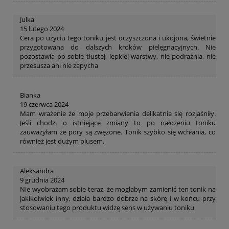
Julka
15 lutego 2024
Cera po użyciu tego toniku jest oczyszczona i ukojona, świetnie
przygotowana do dalszych kroków pielęgnacyjnych. Nie
pozostawia po sobie tłustej, lepkiej warstwy, nie podrażnia, nie
przesusza ani nie zapycha
Bianka
19 czerwca 2024
Mam wrażenie że moje przebarwienia delikatnie się rozjaśniły.
Jeśli chodzi o istniejące zmiany to po nałożeniu toniku
zauważyłam że pory są zwężone. Tonik szybko się wchłania, co
również jest dużym plusem.
Aleksandra
9 grudnia 2024
Nie wyobrażam sobie teraz, że mogłabym zamienić ten tonik na
jakikolwiek inny, działa bardzo dobrze na skórę i w końcu przy
stosowaniu tego produktu widzę sens w używaniu toniku