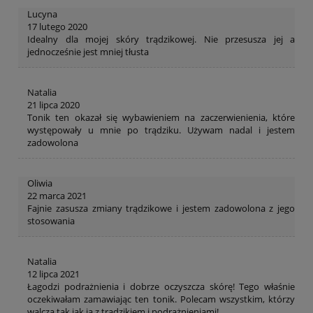
Lucyna
17 lutego 2020
Idealny dla mojej skóry trądzikowej. Nie przesusza jej a
jednocześnie jest mniej tłusta
Natalia
21 lipca 2020
Tonik ten okazał się wybawieniem na zaczerwienienia, które
występowały u mnie po trądziku. Używam nadal i jestem
zadowolona
Oliwia
22 marca 2021
Fajnie zasusza zmiany trądzikowe i jestem zadowolona z jego
stosowania
Natalia
12 lipca 2021
Łagodzi podrażnienia i dobrze oczyszcza skórę! Tego właśnie
oczekiwałam zamawiając ten tonik. Polecam wszystkim, którzy
walczą tak jak ja z trądzikiem i podrażnieniami!