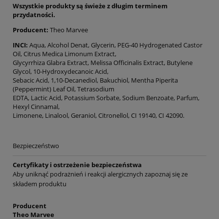
Wszystkie produkty są świeże z długim terminem
przydatności.
Producent:
Theo Marvee
INCI:
Aqua, Alcohol Denat, Glycerin, PEG-40 Hydrogenated Castor
Oil, Citrus Medica Limonum Extract,
Glycyrrhiza Glabra Extract, Melissa Officinalis Extract, Butylene
Glycol, 10-Hydroxydecanoic Acid,
Sebacic Acid, 1,10-Decanediol, Bakuchiol, Mentha Piperita
(Peppermint) Leaf Oil, Tetrasodium
EDTA, Lactic Acid, Potassium Sorbate, Sodium Benzoate, Parfum,
Hexyl Cinnamal,
Limonene, Linalool, Geraniol, Citronellol, CI 19140, CI 42090.
Bezpieczeństwo
Certyfikaty i ostrzeżenie bezpieczeństwa
Aby uniknąć podrażnień i reakcji alergicznych zapoznaj się ze
składem produktu
Producent
Theo Marvee