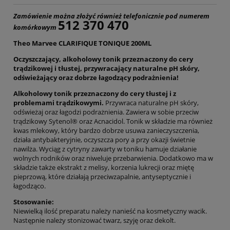
Zamówienie można złożyć również telefonicznie pod numerem
512 370 470
komórkowym
Theo Marvee CLARIFIQUE TONIQUE 200ML
Oczyszczający, alkoholowy tonik przeznaczony do cery
trądzikowej i tłustej, przywracający naturalne pH skóry,
odświeżający oraz dobrze łagodzący podrażnienia!
Alkoholowy tonik przeznaczony do cery tłustej i z
problemami trądzikowymi.
Przywraca naturalne pH skóry,
odświeżaj oraz łagodzi podrażnienia. Zawiera w sobie przeciw
trądzikowy Sytenol® oraz Acnacidol. Tonik w składzie ma również
kwas mlekowy, który bardzo dobrze usuwa zanieczyszczenia,
działa antybakteryjnie, oczyszcza pory a przy okazji świetnie
nawilża. Wyciąg z cytryny zawarty w toniku hamuje działanie
wolnych rodników oraz niweluje przebarwienia. Dodatkowo ma w
składzie także ekstrakt z melisy, korzenia lukrecji oraz miętę
pieprzową, które działają przeciwzapalnie, antyseptycznie i
łagodząco.
Stosowanie:
Niewielką ilość preparatu należy nanieść na kosmetyczny wacik.
Następnie należy stonizować twarz, szyję oraz dekolt.