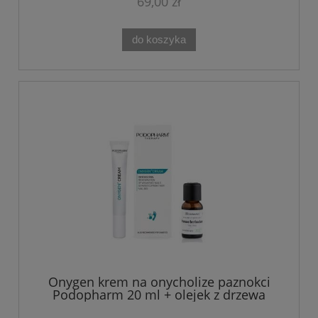
69,00 zł
do koszyka
Onygen krem na onycholize paznokci
Podopharm 20 ml + olejek z drzewa
herbacianego Shamasa 10 ml