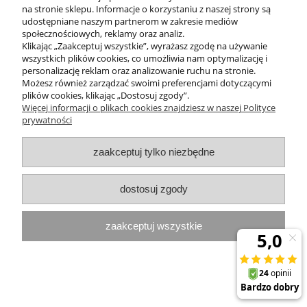
na stronie sklepu. Informacje o korzystaniu z naszej strony są
udostępniane naszym partnerom w zakresie mediów
społecznościowych, reklamy oraz analiz.
Klikając „Zaakceptuj wszystkie”, wyrażasz zgodę na używanie
wszystkich plików cookies, co umożliwia nam optymalizację i
personalizację reklam oraz analizowanie ruchu na stronie.
Możesz również zarządzać swoimi preferencjami dotyczącymi
plików cookies, klikając „Dostosuj zgody”.
Nawilżający balsam do ciała
Więcej informacji o plikach cookies znajdziesz w naszej Polityce
ENERGY&GO z trawą cytrynową
prywatności
Shamasa 200 ml
69,99 zł
zaakceptuj tylko niezbędne
do koszyka
dostosuj zgody
zaakceptuj wszystkie