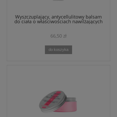
Wyszczuplający, antycellulitowy balsam
do ciała o właściwościach nawilżających
200 ml SLIM'N'GO BODY BALM
66,50 zł
do koszyka