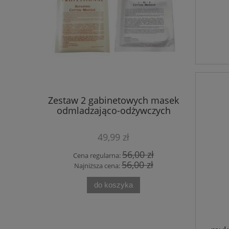
z oczaru
Zestaw 2 gabinetowych masek
Zestaw 
irginijski
odmladzająco-odżywczych
Maść Rege
49,99 zł
 zł
56,00 zł
Cena regularna:
Cena
 zł
56,00 zł
Najniższa cena:
Najn
do koszyka