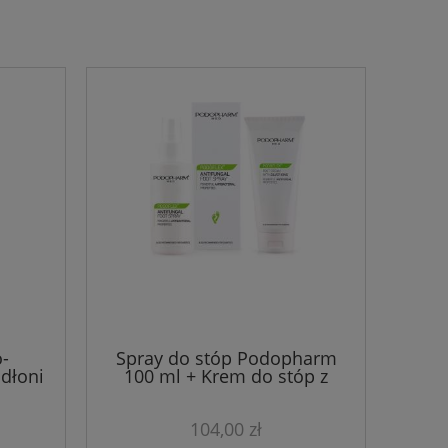
o-
Spray do stóp Podopharm
 dłoni
100 ml + Krem do stóp z
harm
jonami srebra PODOFLEX 100
ml
104,00 zł