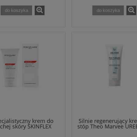
do koszyka
do koszyka
cjalistyczny krem do
Silnie regenerujący kr
chej skóry SKINFLEX
stóp Theo Marvee URE
Podopharm 150 ml
FOOT CREAM 200 