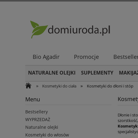
Bio Agadir
Promocje
Bestselle
NATURALNE OLEJKI
SUPLEMENTY
MAKIJA
»
»
Kosmetyki do ciała
Kosmetyki do dłoni i stóp
Kosmety
Menu
Bestsellery
Dłonie i st
WYPRZEDAŻ
szorstkość
Kosmetyki
Naturalne olejki
specjalisty
Kosmetyki do włosów