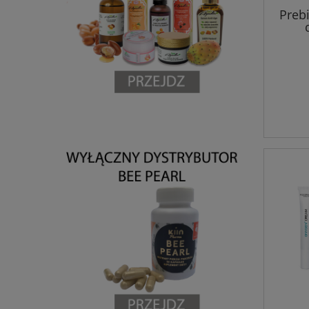
Preb
PODO