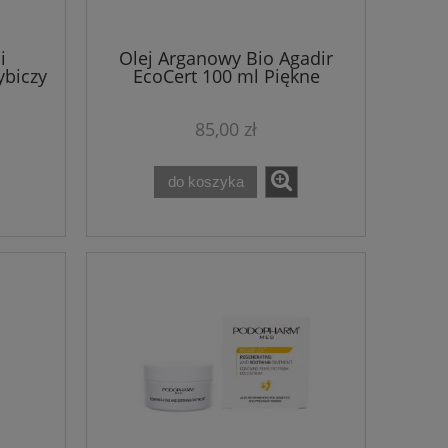
i
Olej Arganowy Bio Agadir
ybiczy
EcoCert 100 ml Piękne
harm
zapachy!
85,00 zł
do koszyka