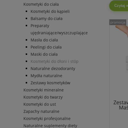
Kosmetyki do ciała
Czytaj 
Kosmetyki do kąpieli
Balsamy do ciała
promocja
Preparaty
ujędraniające/wyszczuplające
Masła do ciała
Peelingi do ciała
Maski do ciała
Kosmetyki do dłoni i stóp
Naturalne dezodoranty
Mydła naturalne
Zestawy kosmetyków
Kosmetyki mineralne
Kosmetyki do twarzy
Zesta
Kosmetyki do ust
Maś
Zapachy naturalne
S
Kosmetyki profesjonalne
Naturalne suplementy diety