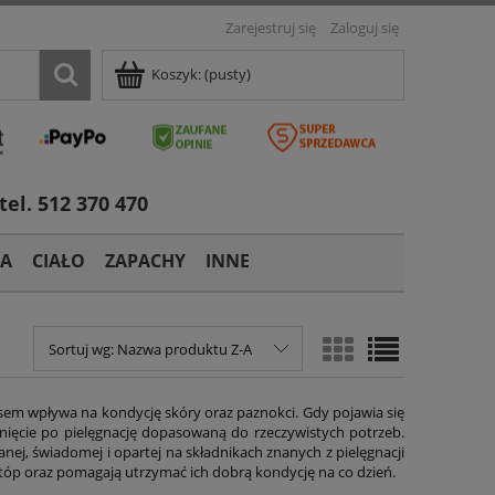
Zarejestruj się
Zaloguj się
Koszyk:
(pusty)
tel. 512 370 470
TA
CIAŁO
ZAPACHY
INNE
Sortuj wg:
Nazwa produktu Z-A
czasem wpływa na kondycję skóry oraz paznokci. Gdy pojawia się
ęgnięcie po pielęgnację dopasowaną do rzeczywistych potrzeb.
nej, świadomej i opartej na składnikach znanych z pielęgnacji
i stóp oraz pomagają utrzymać ich dobrą kondycję na co dzień.