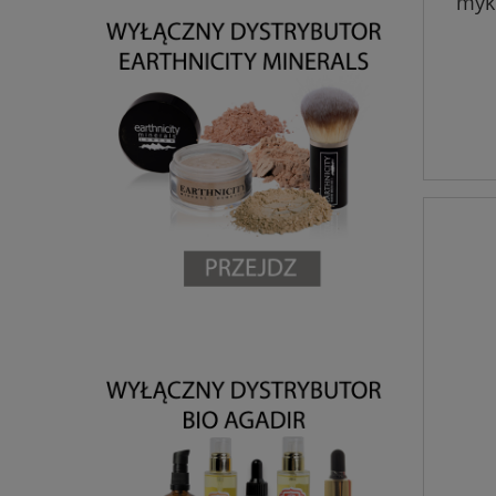
myko
p