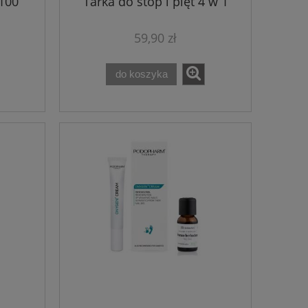
100
Tarka do stóp i pięt 4 w 1
Premium+
59,90 zł
do koszyka