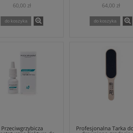
60,00 zł
64,00 zł
do koszyka
do koszyka
Arkada's Serum TC16 i
Zestaw PROGELIFT krem n
neracja Suchej Skóry +
dzień, noc i koncentrat
GRATIS tarka
regenerujący + maska w płac
Theo Marvee
135,00 zł
299,99 zł
165,00 zł
327,97 zł
 regularna:
Cena regularna:
135,00 zł
327,97 zł
iższa cena:
Najniższa cena:
do koszyka
do koszyka
Przeciwgrzybicza
Profesjonalna Tarka d