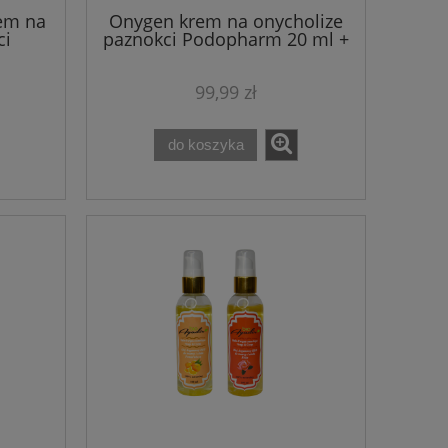
em na
Onygen krem na onycholize
ci
paznokci Podopharm 20 ml +
l
olejek z drzewa herbacianego
Shamasa 10 ml
99,99 zł
do koszyka