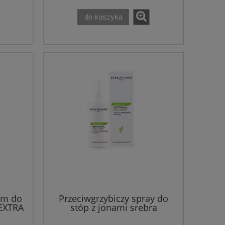
do koszyka
em do
Przeciwgrzybiczy spray do
EXTRA
stóp z jonami srebra
ML
Podopharm 100 ml