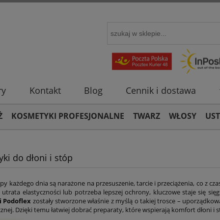
ry
Kontakt
Blog
Cennik i dostawa
Ż
KOSMETYKI PROFESJONALNE
TWARZ
WŁOSY
US
ki do dłoni i stóp
opy każdego dnia są narażone na przesuszenie, tarcie i przeciążenia, co z 
, utrata elastyczności lub potrzeba lepszej ochrony, kluczowe staje się si
 Podoflex
zostały stworzone właśnie z myślą o takiej trosce – uporządkowa
cznej. Dzięki temu łatwiej dobrać preparaty, które wspierają komfort dłoni 