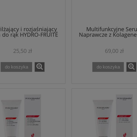
lżający i rozjaśniający
Multifunkcyjne Ser
 do rąk HYDRO-FRUITÉ
Naprawcze z Kolagen
Theo Marvee 75 ml
twarzy, dłoni i paznokc
LuminAze MAP Theo M
25,50 zł
69,00 zł
15 ml
do koszyka
do koszyka