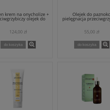
n krem na onycholize +
Olejek do paznokc
ciwgrzybiczy olejek do
pielęgnacja przeciwgrz
znokci MYKOBOOSTER
MYKOBOOSTER Podop
10 ml
124,00 zł
55,00 zł
do koszyka
do koszyka