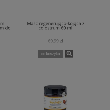
um
Maść regenerująco-kojąca z
em do
colostrum 60 ml
i stóp
PODOPHARM
arvee
69,99 zł
do koszyka