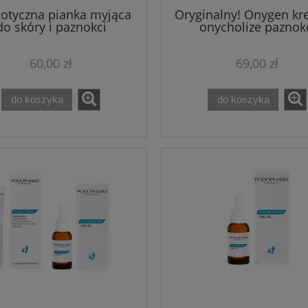
iotyczna pianka myjąca
Oryginalny! Onygen kr
do skóry i paznokci
onycholize paznok
PHARM PODOFLEX 150
Podopharm 20 m
ml
60,00 zł
69,00 zł
do koszyka
do koszyka