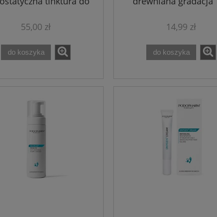
statyczna tinktura do
drewniana gradacja 
aznokci PODOFLEX
Podopharm 10 ml
55,00 zł
14,99 zł
do koszyka
do koszyka