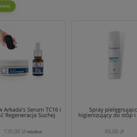
więcej
w Arkada's Serum TC16 i
Spray pielęgnując
ć Regeneracja Suchej
higienizujący do stóp i
kóry + GRATIS tarka
MYKOBOOSTER Podop
100 ml
135,00 zł
65,00 zł
165,00 zł