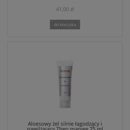
41,00 zł
do koszyka
Aloesowy żel silnie łagodzący i
nawilżający Theo marvee 75 ml