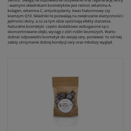
zwrócić uwagę na odpowiednie odżywianie oraz regenerację skóry
- ważnymi składnikami kosmetyków jest retinol, witamina A,
kolagen, witamina C, antyoksydanty, kwas hialuronowy czy
koenzym Q10. Składniki te pozwalają na zwiększanie elastyczności i
jędrności skóry, a co za tym idzie opóźniają efekty starzenia.
Naturalne kosmetyki często dodatkowo wzbogacone są o
skoncentrowane olejki, wyciągi z ziół i roślin leczniczych. Warto
dobrać odpowiedni kosmetyk do swojej cery, ponieważ to od niej
zależy utrzymanie dobrej kondycji cery oraz młodszy wygląd.