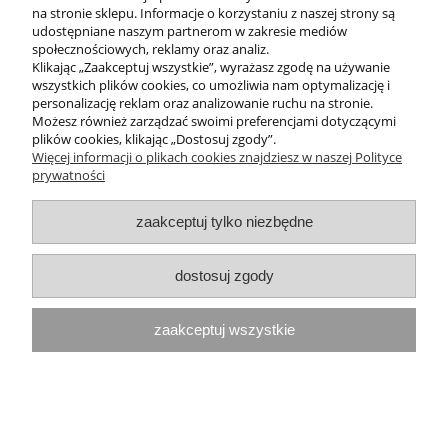
na stronie sklepu. Informacje o korzystaniu z naszej strony są
udostępniane naszym partnerom w zakresie mediów
społecznościowych, reklamy oraz analiz.
Klikając „Zaakceptuj wszystkie”, wyrażasz zgodę na używanie
wszystkich plików cookies, co umożliwia nam optymalizację i
personalizację reklam oraz analizowanie ruchu na stronie.
Możesz również zarządzać swoimi preferencjami dotyczącymi
BIONANO MASK - Regenerująca Maska
plików cookies, klikając „Dostosuj zgody”.
w płacie do cery dojrzałej ze
Więcej informacji o plikach cookies znajdziesz w naszej Polityce
zmarszczkamiTheo Marvee
prywatności
45,00 zł
zaakceptuj tylko niezbędne
do koszyka
dostosuj zgody
zaakceptuj wszystkie